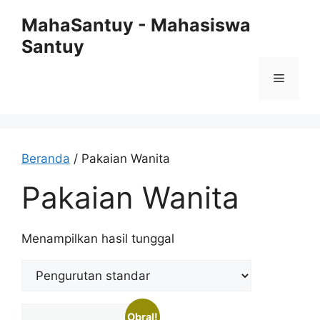
Langsung
MahaSantuy - Mahasiswa
ke
Santuy
isi
Menu
Beranda
/ Pakaian Wanita
Pakaian Wanita
Menampilkan hasil tunggal
Obral!