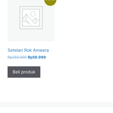
Setelan Rok Ameera
Harga
Harga
Rp
250.000
Rp
59.999
aslinya
saat
adalah:
ini
Beli produk
Rp250.000.
adalah:
Rp59.999.