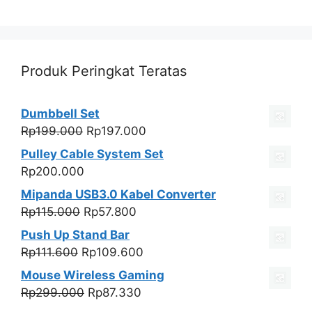
Produk Peringkat Teratas
Dumbbell Set
Harga
Harga
Rp
199.000
Rp
197.000
aslinya
saat
Pulley Cable System Set
adalah:
ini
Rp
200.000
Rp199.000.
adalah:
Mipanda USB3.0 Kabel Converter
Rp197.000.
Harga
Harga
Rp
115.000
Rp
57.800
aslinya
saat
Push Up Stand Bar
adalah:
ini
Harga
Harga
Rp
111.600
Rp
109.600
Rp115.000.
adalah:
aslinya
saat
Mouse Wireless Gaming
Rp57.800.
adalah:
ini
Harga
Harga
Rp
299.000
Rp
87.330
Rp111.600.
adalah:
aslinya
saat