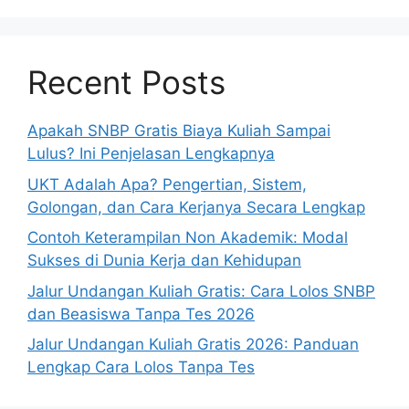
Rp109.600.
adalah:
ini
Rp299.000.
adalah:
Rp87.330.
Recent Posts
Apakah SNBP Gratis Biaya Kuliah Sampai
Lulus? Ini Penjelasan Lengkapnya
UKT Adalah Apa? Pengertian, Sistem,
Golongan, dan Cara Kerjanya Secara Lengkap
Contoh Keterampilan Non Akademik: Modal
Sukses di Dunia Kerja dan Kehidupan
Jalur Undangan Kuliah Gratis: Cara Lolos SNBP
dan Beasiswa Tanpa Tes 2026
Jalur Undangan Kuliah Gratis 2026: Panduan
Lengkap Cara Lolos Tanpa Tes