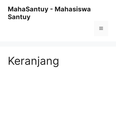
Langsung
MahaSantuy - Mahasiswa
ke
Santuy
isi
Menu
Keranjang