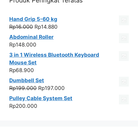
Produk Peringkat Teratas
Hand Grip 5-60 kg
Harga
Harga
Rp
16.000
Rp
14.880
aslinya
saat
Abdominal Roller
adalah:
ini
Rp
148.000
Rp16.000.
adalah:
3 in 1 Wireless Bluetooth Keyboard
Rp14.880.
Mouse Set
Rp
68.900
Dumbbell Set
Harga
Harga
Rp
199.000
Rp
197.000
aslinya
saat
Pulley Cable System Set
adalah:
ini
Rp
200.000
Rp199.000.
adalah:
Rp197.000.