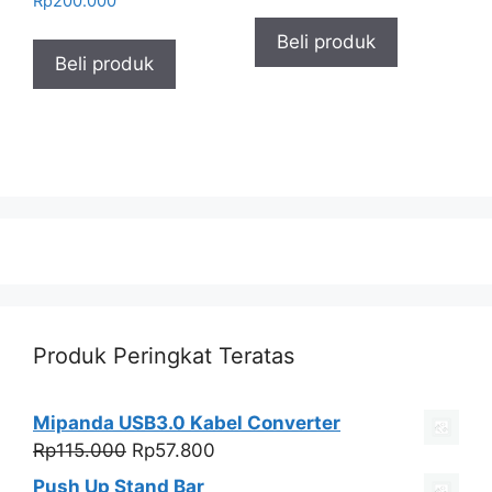
Rp
200.000
Beli produk
Beli produk
Produk Peringkat Teratas
Mipanda USB3.0 Kabel Converter
Harga
Harga
Rp
115.000
Rp
57.800
aslinya
saat
Push Up Stand Bar