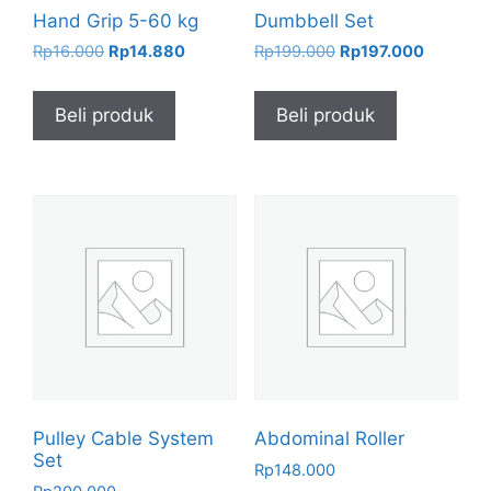
Hand Grip 5-60 kg
Dumbbell Set
Harga
Harga
Harga
Harga
Rp
16.000
Rp
14.880
Rp
199.000
Rp
197.000
aslinya
saat
aslinya
saat
adalah:
ini
adalah:
ini
Beli produk
Beli produk
Rp16.000.
adalah:
Rp199.000.
adalah:
Rp14.880.
Rp197.00
Pulley Cable System
Abdominal Roller
Set
Rp
148.000