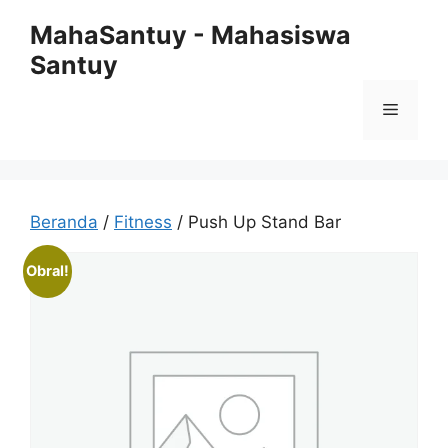
Langsung
MahaSantuy - Mahasiswa
ke
Santuy
isi
Menu
Beranda
/
Fitness
/ Push Up Stand Bar
Obral!