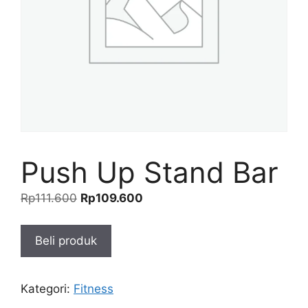
Push Up Stand Bar
Harga
Harga
Rp
111.600
Rp
109.600
aslinya
saat
adalah:
ini
Beli produk
Rp111.600.
adalah:
Rp109.600.
Kategori:
Fitness