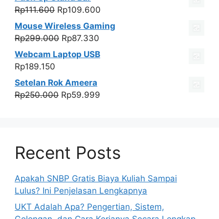
adalah:
ini
Harga
Harga
Rp
111.600
Rp
109.600
Rp115.000.
adalah:
aslinya
saat
Mouse Wireless Gaming
Rp57.800.
adalah:
ini
Harga
Harga
Rp
299.000
Rp
87.330
Rp111.600.
adalah:
aslinya
saat
Webcam Laptop USB
Rp109.600.
adalah:
ini
Rp
189.150
Rp299.000.
adalah:
Setelan Rok Ameera
Rp87.330.
Harga
Harga
Rp
250.000
Rp
59.999
aslinya
saat
adalah:
ini
Rp250.000.
adalah:
Rp59.999.
Recent Posts
Apakah SNBP Gratis Biaya Kuliah Sampai
Lulus? Ini Penjelasan Lengkapnya
UKT Adalah Apa? Pengertian, Sistem,