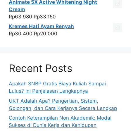
Animate 5X Active Whitening Night
adalah:
ini
Cream
Rp250.000.
adalah:
Harga
Harga
Rp
63.980
Rp
33.150
Rp59.999.
aslinya
saat
Kremes Hati Ayam Renyah
adalah:
ini
Harga
Harga
Rp
30.400
Rp
20.000
Rp63.980.
adalah:
aslinya
saat
Rp33.150.
adalah:
ini
Rp30.400.
adalah:
Rp20.000.
Recent Posts
Apakah SNBP Gratis Biaya Kuliah Sampai
Lulus? Ini Penjelasan Lengkapnya
UKT Adalah Apa? Pengertian, Sistem,
Golongan, dan Cara Kerjanya Secara Lengkap
Contoh Keterampilan Non Akademik: Modal
Sukses di Dunia Kerja dan Kehidupan