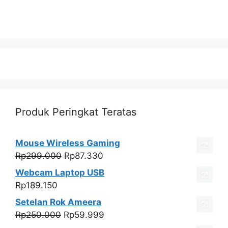
Produk Peringkat Teratas
Mouse Wireless Gaming
Harga
Harga
Rp
299.000
Rp
87.330
aslinya
saat
Webcam Laptop USB
adalah:
ini
Rp
189.150
Rp299.000.
adalah:
Setelan Rok Ameera
Rp87.330.
Harga
Harga
Rp
250.000
Rp
59.999
aslinya
saat