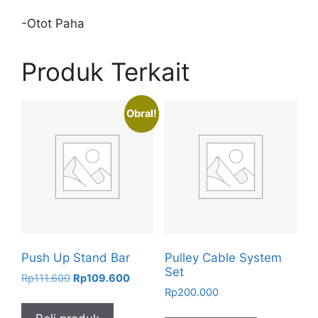
-Otot Paha
Produk Terkait
Obral!
Push Up Stand Bar
Pulley Cable System
Set
Harga
Harga
Rp
111.600
Rp
109.600
aslinya
saat
Rp
200.000
adalah:
ini