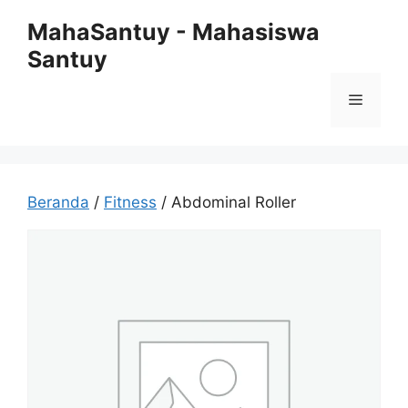
Langsung
MahaSantuy - Mahasiswa
ke
Santuy
isi
Menu
Beranda
/
Fitness
/ Abdominal Roller