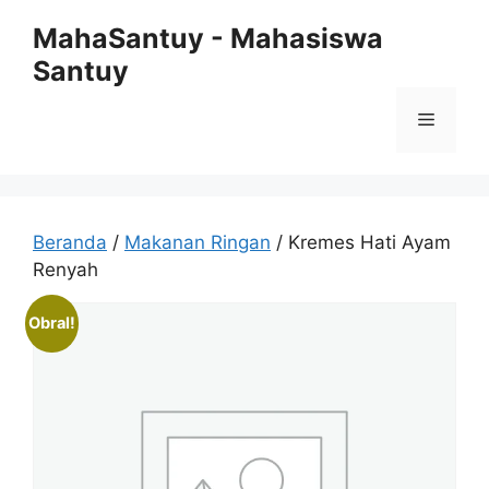
Langsung
MahaSantuy - Mahasiswa
ke
Santuy
isi
Menu
Beranda
/
Makanan Ringan
/ Kremes Hati Ayam
Renyah
Obral!