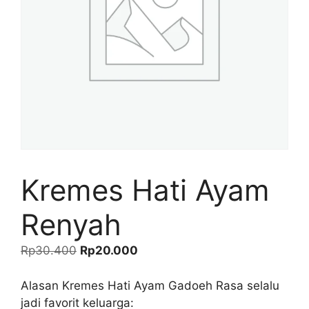
Kremes Hati Ayam
Renyah
Harga
Harga
Rp
30.400
Rp
20.000
aslinya
saat
adalah:
ini
Alasan Kremes Hati Ayam Gadoeh Rasa selalu
Rp30.400.
adalah:
jadi favorit keluarga: