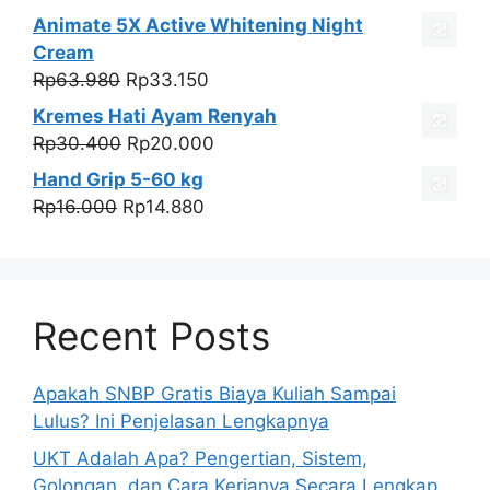
aslinya
saat
Animate 5X Active Whitening Night
adalah:
ini
Cream
Rp250.000.
adalah:
Harga
Harga
Rp
63.980
Rp
33.150
Rp59.999.
aslinya
saat
Kremes Hati Ayam Renyah
adalah:
ini
Harga
Harga
Rp
30.400
Rp
20.000
Rp63.980.
adalah:
aslinya
saat
Hand Grip 5-60 kg
Rp33.150.
adalah:
ini
Harga
Harga
Rp
16.000
Rp
14.880
Rp30.400.
adalah:
aslinya
saat
Rp20.000.
adalah:
ini
Rp16.000.
adalah:
Rp14.880.
Recent Posts
Apakah SNBP Gratis Biaya Kuliah Sampai
Lulus? Ini Penjelasan Lengkapnya
UKT Adalah Apa? Pengertian, Sistem,
Golongan, dan Cara Kerjanya Secara Lengkap