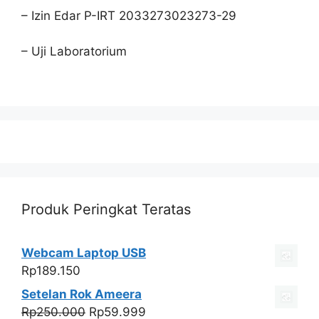
– Izin Edar P-IRT 2033273023273-29
– Uji Laboratorium
Produk Peringkat Teratas
Webcam Laptop USB
Rp
189.150
Setelan Rok Ameera
Harga
Harga
Rp
250.000
Rp
59.999