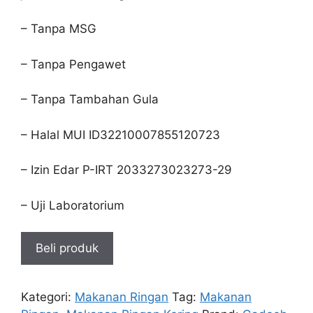
Rp20.000.
– Tanpa MSG
– Tanpa Pengawet
– Tanpa Tambahan Gula
– Halal MUI ID32210007855120723
– Izin Edar P-IRT 2033273023273-29
– Uji Laboratorium
Beli produk
Kategori:
Makanan Ringan
Tag:
Makanan