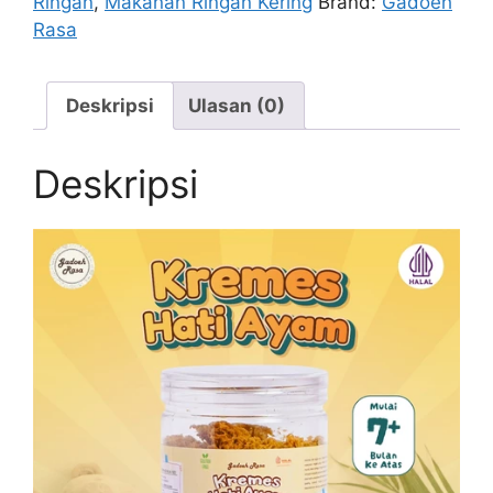
Ringan
,
Makanan Ringan Kering
Brand:
Gadoeh
Rasa
Deskripsi
Ulasan (0)
Deskripsi