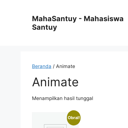
Langsung
ke
MahaSantuy - Mahasiswa
isi
Santuy
Beranda
/ Animate
Animate
Menampilkan hasil tunggal
Obral!