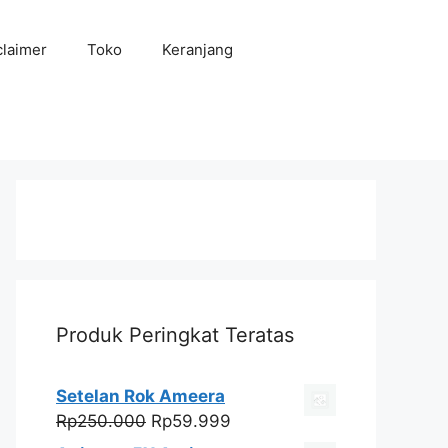
claimer
Toko
Keranjang
Produk Peringkat Teratas
Setelan Rok Ameera
Harga
Harga
Rp
250.000
Rp
59.999
aslinya
saat