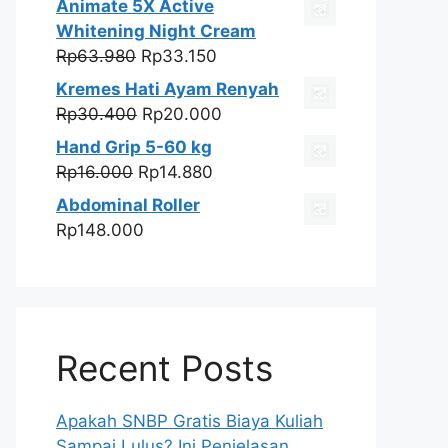
Animate 5X Active
adalah:
ini
Whitening Night Cream
Rp250.000.
adalah:
Harga
Harga
Rp
63.980
Rp
33.150
Rp59.999.
aslinya
saat
Kremes Hati Ayam Renyah
adalah:
ini
Harga
Harga
Rp
30.400
Rp
20.000
Rp63.980.
adalah:
aslinya
saat
Hand Grip 5-60 kg
Rp33.150.
adalah:
ini
Harga
Harga
Rp
16.000
Rp
14.880
Rp30.400.
adalah:
aslinya
saat
Abdominal Roller
Rp20.000.
adalah:
ini
Rp
148.000
Rp16.000.
adalah:
Rp14.880.
Recent Posts
Apakah SNBP Gratis Biaya Kuliah
Sampai Lulus? Ini Penjelasan