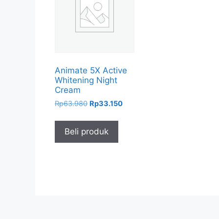
Animate 5X Active
Whitening Night
Cream
Harga
Harga
Rp
63.980
Rp
33.150
aslinya
saat
adalah:
ini
Beli produk
Rp63.980.
adalah:
Rp33.150.