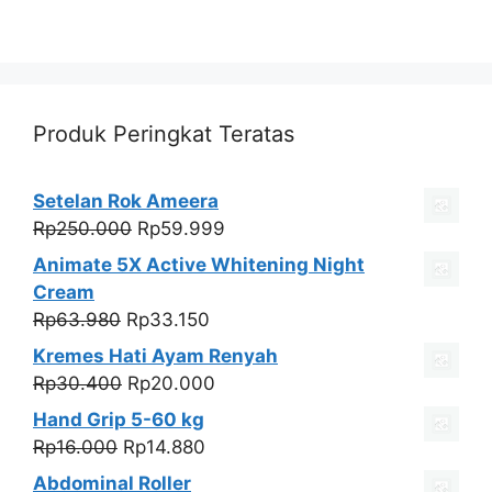
Produk Peringkat Teratas
Setelan Rok Ameera
Harga
Harga
Rp
250.000
Rp
59.999
aslinya
saat
Animate 5X Active Whitening Night
adalah:
ini
Cream
Rp250.000.
adalah:
Harga
Harga
Rp
63.980
Rp
33.150
Rp59.999.
aslinya
saat
Kremes Hati Ayam Renyah
adalah:
ini
Harga
Harga
Rp
30.400
Rp
20.000
Rp63.980.
adalah:
aslinya
saat
Hand Grip 5-60 kg
Rp33.150.
adalah:
ini
Harga
Harga
Rp
16.000
Rp
14.880
Rp30.400.
adalah:
aslinya
saat
Abdominal Roller