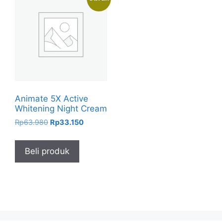
Animate 5X Active
Whitening Night Cream
Harga
Harga
Rp
63.980
Rp
33.150
aslinya
saat
adalah:
ini
Beli produk
Rp63.980.
adalah:
Rp33.150.