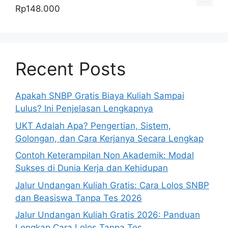
Rp20.000.
adalah:
ini
Rp
148.000
Rp16.000.
adalah:
Rp14.880.
Recent Posts
Apakah SNBP Gratis Biaya Kuliah Sampai
Lulus? Ini Penjelasan Lengkapnya
UKT Adalah Apa? Pengertian, Sistem,
Golongan, dan Cara Kerjanya Secara Lengkap
Contoh Keterampilan Non Akademik: Modal
Sukses di Dunia Kerja dan Kehidupan
Jalur Undangan Kuliah Gratis: Cara Lolos SNBP
dan Beasiswa Tanpa Tes 2026
Jalur Undangan Kuliah Gratis 2026: Panduan
Lengkap Cara Lolos Tanpa Tes