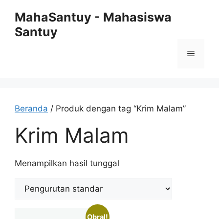
Langsung
MahaSantuy - Mahasiswa
ke
Santuy
isi
Menu
Beranda
/ Produk dengan tag “Krim Malam”
Krim Malam
Menampilkan hasil tunggal
Obral!